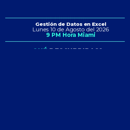
Gestión de Datos en Excel
Lunes 10 de Agosto del 2026
9 PM Hora Miami
¿QUÉ
DESCUBRIRAS?
Cómo hacer
Resumir
Facilita el
informes
rápidamente
proceso de
Flexibles y
grandes
análisis de
Adaptables
volúmenes
datos
de datos
La
Cómo Excel
Los tipos de